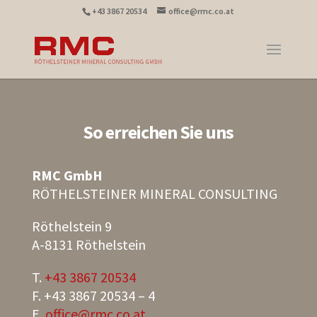
+43 3867 20534
office@rmc.co.at
So erreichen Sie uns
RMC GmbH
RÖTHELSTEINER MINERAL CONSULTING
Röthelstein 9
A-8131 Röthelstein
T.
+43 3867 20534
F. +43 3867 20534 – 4
E.
office@rmc.co.at