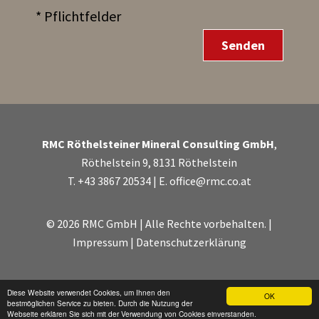
* Pflichtfelder
RMC Röthelsteiner Mineral Consulting GmbH
,
Röthelstein 9, 8131 Röthelstein
T.
+43 3867 20534
| E.
office@rmc.co.at
©
2026
RMC GmbH | Alle Rechte vorbehalten. |
Impressum
|
Datenschutzerklärung
Diese Website verwendet Cookies, um Ihnen den
OK
bestmöglichen Service zu bieten. Durch die Nutzung der
Webseite erklären Sie sich mit der Verwendung von Cookies einverstanden.